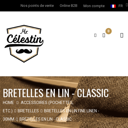
Nos points de vente
Online B2B
Mon compte
FR
0
BRETELLES EN LIN - CLASSIC
HOME
ACCESSOIRES (POCHETTES,
ETC.)
BRETELLES
BRETELLES EN LIN FINE LINEN -
30MM
BRETELLES EN LIN - CLASSIC