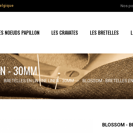
elgique
Nos po
ES NOEUDS PAPILLON
LES CRAVATES
LES BRETELLES
L
EN - 30MM
BRETELLES EN LIN FINE LINEN - 30MM
BLOSSOM - BRETELLES EN L
BLOSSOM - BR