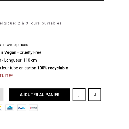
elgique: 2 à 3 jours ouvrables
n
ion
- avec pinces
uir Vegan
- Cruelty Free
 - Longueur: 110 cm
 leur tube en carton
100% recyclable
ATUITE*
AJOUTER AU PANIER