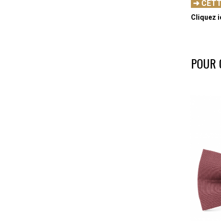
➜ CETT
Cliquez i
-
POUR 