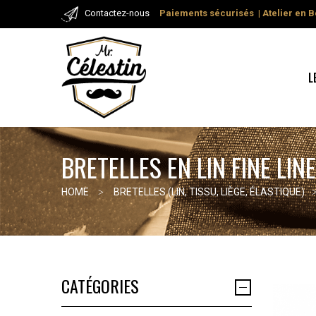
Contactez-nous
Paiements
sécurisés
| Atelier
en B
L
BRETELLES EN LIN FINE LIN
HOME
BRETELLES (LIN, TISSU, LIÈGE, ÉLASTIQUE)
CATÉGORIES