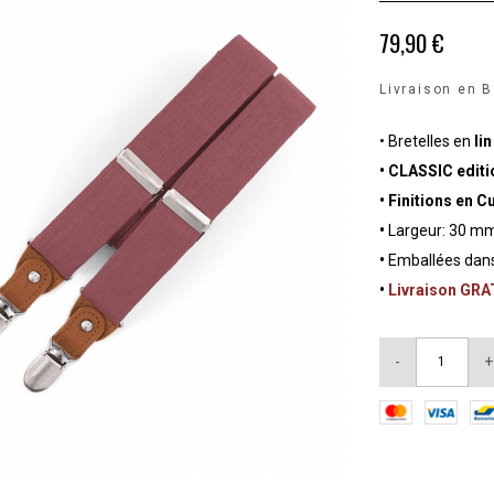
79,90 €
Livraison en B
• Bretelles en
li
• CLASSIC edit
• Finitions en C
•
Largeur: 30 mm
•
Emballées dans
•
Livraison GR
-
+