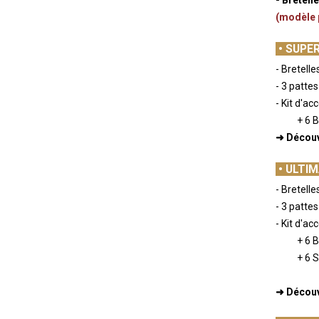
(modèle 
-
•
SUPER
- Bretelle
- 3 patte
- Kit d'ac
+ 6 
➜ Découv
-
•
ULTIM
- Bretelle
- 3 patte
- Kit d'ac
+ 6 
+ 6 
-
➜ Découv
-