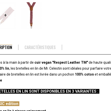
RIPTION
CARACTÉRISTIQUES
s à la main à partir de
cuir vegan "Respect Leather TM"
de haute quali
0% lin
, les bretelles en lin de Mr. Celestin sont idéales pour parfaire vot
ire de bretelles en lin est livrée dans un pochon
100% coton
et emballé
le
TELLES EN LIN SONT DISPONIBLES EN 3 VARIANTES :
IC edition
es en lin à pinces uniquement