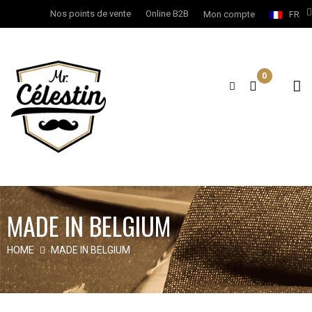
Nos points de vente
Online B2B
Mon compte
FR
0
MADE IN BELGIUM
HOME
MADE IN BELGIUM