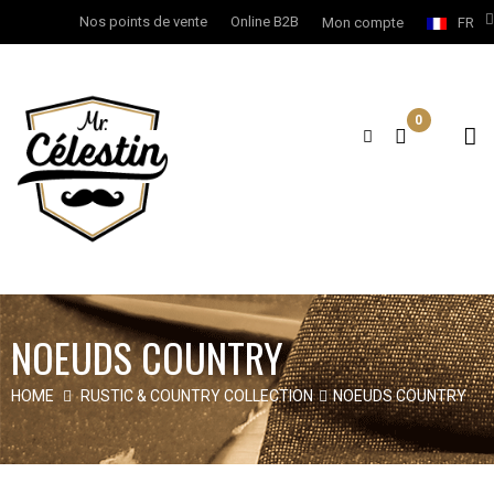
Nos points de vente
Online B2B
Mon compte
FR
0
NOEUDS COUNTRY
HOME
RUSTIC & COUNTRY COLLECTION
NOEUDS COUNTRY