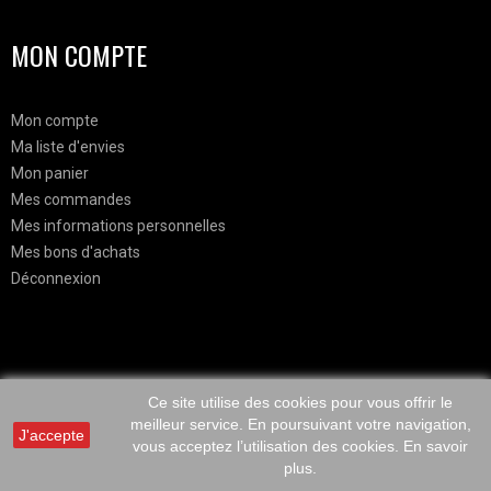
MON COMPTE
Mon compte
Ma liste d'envies
Mon panier
Mes commandes
Mes informations personnelles
Mes bons d'achats
Déconnexion
Mr. Célestin est une marque belge d'accessoires pour hommes qui propose des noeuds papillon en bois et en tissus ainsi que des
pochettes, des cravates. Mr. Célestin est le numéro 1 du noeud papillon en bois en Belgique.
Ce site utilise des cookies pour vous offrir le
meilleur service. En poursuivant votre navigation,
J'accepte
vous acceptez l’utilisation des cookies.
En savoir
plus.
© All Right Reserved CHC Co.