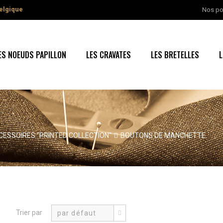
elgique
Nos po
ES NOEUDS PAPILLON
LES CRAVATES
LES BRETELLES
L
CESSOIRES "PRINTED COLLECTION"
BOUTONS DE MANCHETTE
Trier par