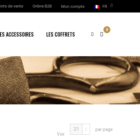
ints de vente
Online B2B
Mon compte
FR
0
ES ACCESSOIRES
LES COFFRETS
par page
Voir