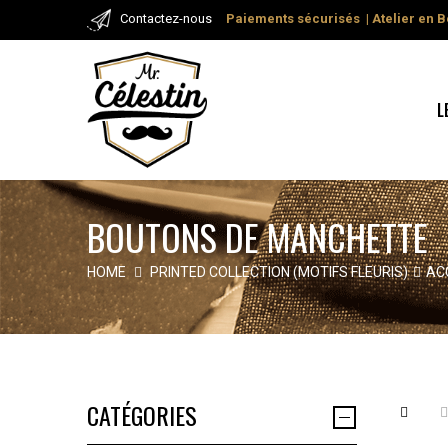
Contactez-nous
Paiements
sécurisés
| Atelier
en B
L
BOUTONS DE MANCHETTE
HOME
PRINTED COLLECTION (MOTIFS FLEURIS)
AC
CATÉGORIES