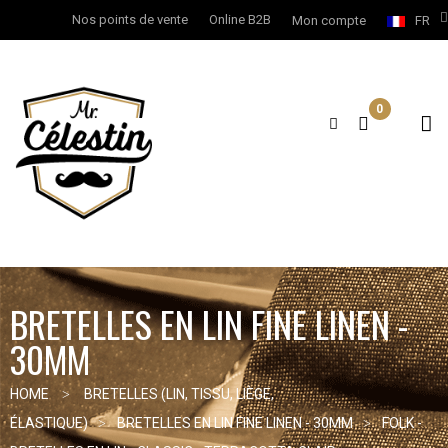
Nos points de vente
Online B2B
Mon compte
FR
0
BRETELLES EN LIN FINE LINEN -
30MM
HOME
BRETELLES (LIN, TISSU, LIÈGE,
ÉLASTIQUE)
BRETELLES EN LIN FINE LINEN - 30MM
FOLK -