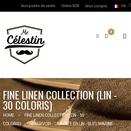
Nos points de vente
Online B2B
Mon compte
FR
0
FINE LINEN COLLECTION (LIN -
30 COLORIS)
HOME
FINE LINEN COLLECTION (LIN - 30
COLORIS)
RESERVOIR - CRAVATE EN LIN - BLEU MARINE