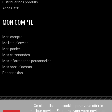
Distribuer nos produits
Accès B2B
MON COMPTE
Mon compte
Ma liste d'envies
Mon panier
Mes commandes
Mes informations personnelles
Mes bons d'achats
Déconnexion
Mr. Célestin est une marque belge d'accessoires pour hommes qui propose des noeuds papillon en bois et en tissus ainsi que des
pochettes, des cravates. Mr. Célestin est le numéro 1 du noeud papillon en bois en Belgique.
Ce site utilise des cookies pour vous offrir le
meilleur service. En poursuivant votre navigation,