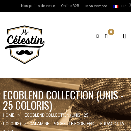
Nos points de vente
Online B2B
Mon compte
FR
0
ECOBLEND COLLECTION (UNIS -
25 COLORIS)
HOME
ECOBLEND COLLECTION (UNIS - 25
COLORIS)
CALAMINE - POCHETTE ECOBLEND - TERRACOTTA