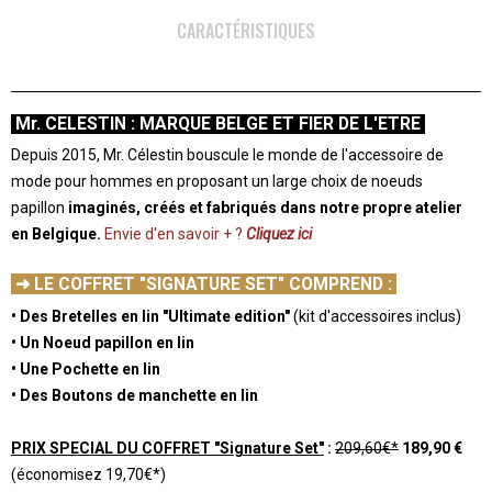
CARACTÉRISTIQUES
Mr. CELESTIN : MARQUE BELGE ET FIER DE L'ETRE
Depuis 2015, Mr. Célestin bouscule le monde de l'accessoire de
mode pour hommes en proposant un large choix de noeuds
papillon
imaginés, créés et fabriqués dans notre propre atelier
en Belgique.
Envie d'en savoir + ?
Cliquez ici
-
➜ LE COFFRET "SIGNATURE SET" COMPREND :
• Des Bretelles en lin "Ultimate edition"
(kit d'accessoires inclus)
• Un Noeud papillon en lin
• Une Pochette en lin
• Des Boutons de manchette en lin
-
PRIX SPECIAL DU COFFRET "Signature Set"
:
209,60€*
189,90 €
(économisez 19,70€*)