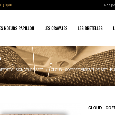
elgique
Nos po
ES NOEUDS PAPILLON
LES CRAVATES
LES BRETELLES
L
"
OFFRETS "SIGNATURE SET"
CLOUD - COFFRET SIGNATURE SET - BL
CLOUD - COFF