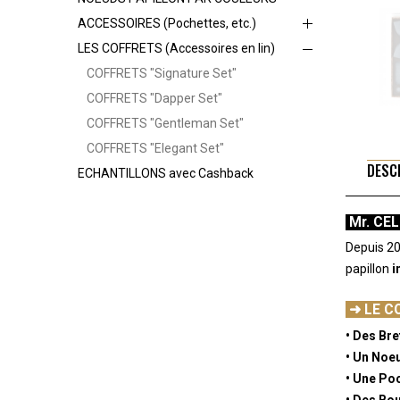
ACCESSOIRES (Pochettes, etc.)
LES COFFRETS (Accessoires en lin)
COFFRETS "Signature Set"
COFFRETS "Dapper Set"
COFFRETS "Gentleman Set"
COFFRETS "Elegant Set"
DESC
ECHANTILLONS avec Cashback
Mr. CEL
Depuis 20
papillon
i
-
➜ LE C
• Des Bre
• Un Noeu
• Une Poc
• Des Bo