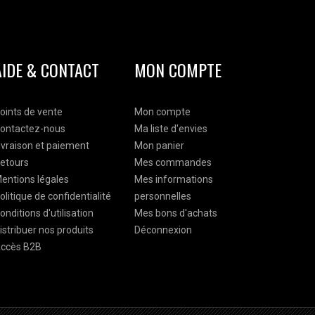
AIDE & CONTACT
MON COMPTE
oints de vente
Mon compte
ontactez-nous
Ma liste d'envies
ivraison et paiement
Mon panier
etours
Mes commandes
entions légales
Mes informations
olitique de confidentialité
personnelles
onditions d'utilisation
Mes bons d'achats
istribuer nos produits
Déconnexion
ccès B2B
o 1 du noeud papillon en bois en Belgique.