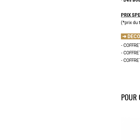
-
PRIX SPE
(*prix du
-
➜ DECO
- COFFRE
- COFFRE
- COFFRET
-
-
POUR 