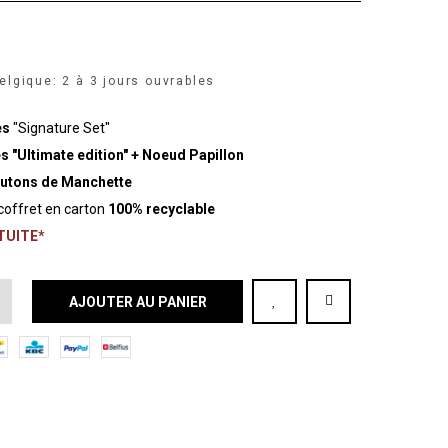
elgique: 2 à 3 jours ouvrables
es
"Signature Set"
s "Ultimate edition" + Noeud Papillon
outons de Manchette
coffret en carton
100% recyclable
ATUITE*
AJOUTER AU PANIER