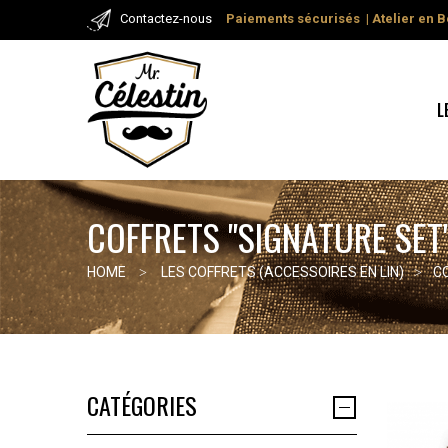
Contactez-nous
Paiements
sécurisés
| Atelier
en B
L
COFFRETS "SIGNATURE SET
HOME
LES COFFRETS (ACCESSOIRES EN LIN)
C
CATÉGORIES