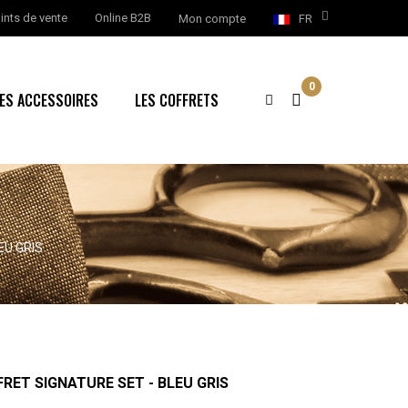
ints de vente
Online B2B
Mon compte
FR
0
ES ACCESSOIRES
LES COFFRETS
EU GRIS
RET SIGNATURE SET - BLEU GRIS