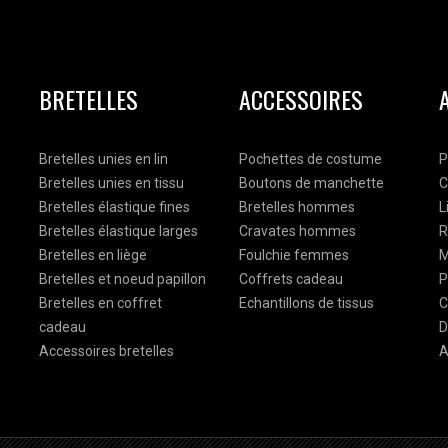
BRETELLES
ACCESSOIRES
Bretelles unies en lin
Pochettes de costume
P
Bretelles unies en tissu
Boutons de manchette
C
Bretelles élastique fines
Bretelles hommes
L
Bretelles élastique larges
Cravates hommes
R
Bretelles en liège
Foulchie femmes
M
Bretelles et noeud papillon
Coffrets cadeau
P
Bretelles en coffret
Echantillons de tissus
C
cadeau
D
Accessoires bretelles
A
soires pour hommes qui propose des noeuds papillon en bois et en tissus ainsi que des pochettes, des cravates. Mr. Célestin est le numér