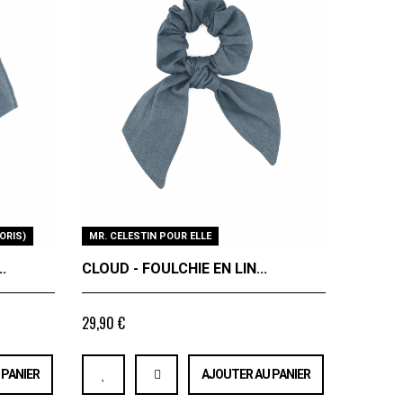
ORIS)
MR. CELESTIN POUR ELLE
BRETELLE
.
CLOUD - FOULCHIE EN LIN...
CLOUD 
29,90 €
À partir de
 PANIER
AJOUTER AU PANIER