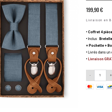
199,90 €
Livraison en B
•
Coffret 4 pièc
•
Inclus :
Bretelle
+ Pochette + B
•
Livrés dans un 
•
Livraison GR
-
+