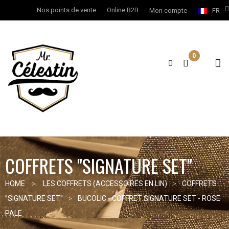
Nos points de vente
Online B2B
Mon compte
FR
0
COFFRETS "SIGNATURE SET"
HOME
LES COFFRETS (ACCESSOIRES EN LIN)
COFFRETS
"SIGNATURE SET"
BUCOLIC - COFFRET SIGNATURE SET - ROSE
PALE