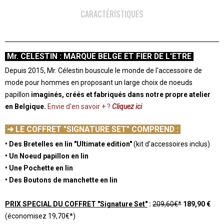
CARACTÉRISTIQUES
Mr. CELESTIN : MARQUE BELGE ET FIER DE L'ETRE
Depuis 2015, Mr. Célestin bouscule le monde de l'accessoire de
mode pour hommes en proposant un large choix de noeuds
papillon
imaginés, créés et fabriqués dans notre propre atelier
en Belgique.
Envie d'en savoir + ?
Cliquez ici
-
➜ LE COFFRET "SIGNATURE SET" COMPREND :
• Des Bretelles en lin "Ultimate edition"
(kit d'accessoires inclus)
• Un Noeud papillon en lin
• Une Pochette en lin
• Des Boutons de manchette en lin
-
PRIX SPECIAL DU COFFRET "Signature Set"
:
209,60€*
189,90 €
(économisez 19,70€*)