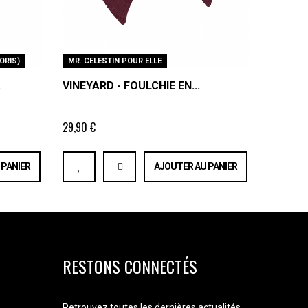
ORIS)
MR. CELESTIN POUR ELLE
BRETELLE
.
VINEYARD - FOULCHIE EN...
VINEYA
29,90 €
À partir de
 PANIER
AJOUTER AU PANIER
RESTONS CONNECTÉS
Retrouvez toutes les dernières actualités