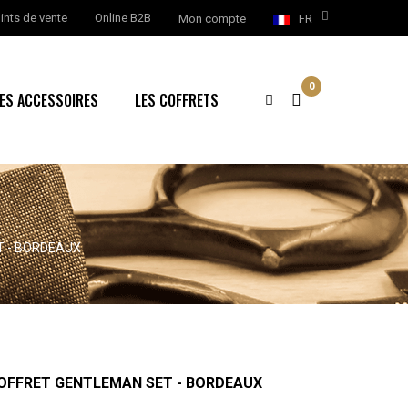
ints de vente
Online B2B
Mon compte
FR
0
ES ACCESSOIRES
LES COFFRETS
T - BORDEAUX
COFFRET GENTLEMAN SET - BORDEAUX