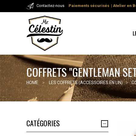
Contactez-nous
Paiements
sécurisés
| Atelier
en B
L
COFFRETS "GENTLEMAN SET
HOME
LES COFFRETS (ACCESSOIRES EN LIN)
C
CATÉGORIES