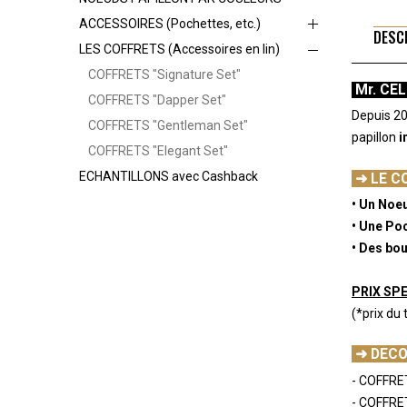
ACCESSOIRES (Pochettes, etc.)
DESC
LES COFFRETS (Accessoires en lin)
COFFRETS "Signature Set"
Mr. CEL
COFFRETS "Dapper Set"
Depuis 20
COFFRETS "Gentleman Set"
papillon
i
COFFRETS "Elegant Set"
-
ECHANTILLONS avec Cashback
➜ LE C
• Un Noeu
• Une Poc
• Des bo
-
PRIX SPE
(*prix du
-
➜ DECO
- COFFRET
- COFFRE