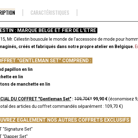
RIPTION
CARACTÉRISTIQUES
ESTIN : MARQUE BELGE ET FIER DE L'ETRE
15, Mr. Célestin bouscule le monde de l'accessoire de mode pour homm
maginés, créés et fabriqués dans notre propre atelier en Belgique.
E
OFFRET "GENTLEMAN SET" COMPREND :
d papillon en lin
hette en lin
utons de
manchette en lin
CIAL DU COFFRET "Gentleman Set"
:
109,70€*
99,90 €
(économisez 9
 total des articles du coffret commandés séparément : 109,70 €)
UVREZ EGALEMENT NOS AUTRES COFFRETS EXCLUSIFS
 "Signature Set"
T "Dapper Set"