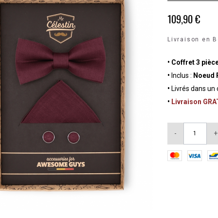
109,90 €
Livraison en B
•
Coffret 3 pièc
•
Inclus :
Noeud P
•
Livrés dans un 
•
Livraison GR
-
+