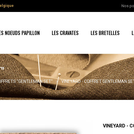
elgique
Nos po
ES NOEUDS PAPILLON
LES CRAVATES
LES BRETELLES
L
"
OFFRETS "GENTLEMAN SET"
VINEYARD - COFFRET GENTLEMAN SE
VINEYARD - 