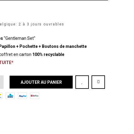
elgique: 2 à 3 jours ouvrables
es
"Gentleman Set"
apillon + Pochette
+ Boutons de manchette
coffret en carton
100% recyclable
ATUITE*
AJOUTER AU PANIER