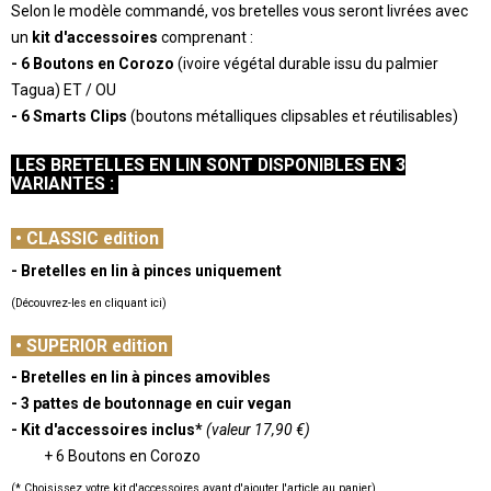
Selon le modèle commandé, vos bretelles vous seront livrées avec
un
kit d'accessoires
comprenant :
- 6 Boutons en Corozo
(ivoire végétal durable issu du palmier
Tagua) ET / OU
- 6 Smarts Clips
(boutons métalliques clipsables et réutilisables)
-
LES BRETELLES EN LIN SONT DISPONIBLES EN 3
VARIANTES :
-
•
CLASSIC edition
- Bretelles en lin à pinces
uniquement
(Découvrez-les en cliquant ici)
-
•
SUPERIOR edition
- Bretelles en lin à pinces amovibles
- 3 pattes de boutonnage en cuir vegan
- Kit d'accessoires inclus*
(valeur 17,90 €)
+ 6 Boutons en Corozo
(* Choisissez votre kit d'accessoires avant d'ajouter l'article au panier)