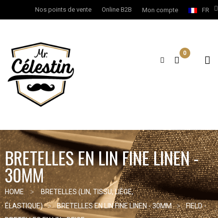
Nos points de vente
Online B2B
Mon compte
FR
0
BRETELLES EN LIN FINE LINEN -
30MM
HOME
BRETELLES (LIN, TISSU, LIÈGE,
ÉLASTIQUE)
BRETELLES EN LIN FINE LINEN - 30MM
FIELD -