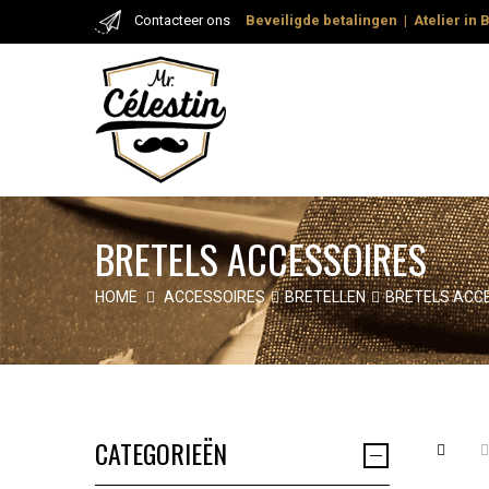
Contacteer ons
Beveiligde
betalingen
|
Atelier in 
BRETELS ACCESSOIRES
HOME
ACCESSOIRES
BRETELLEN
BRETELS ACC
CATEGORIEËN