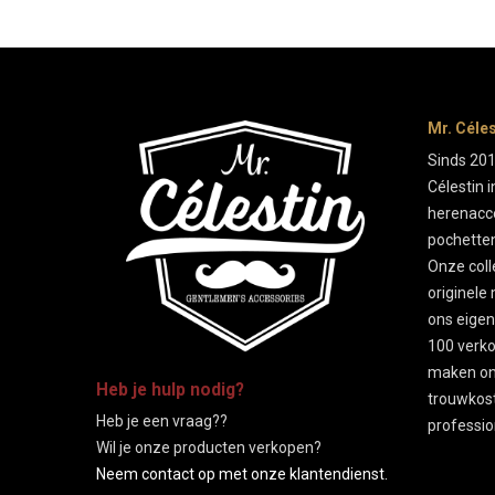
Mr. Céle
Sinds 201
Célestin 
herenacce
pochetten
Onze col
originele 
ons eigen
100 verko
-
maken on
Heb je hulp nodig?
trouwkos
Heb je een vraag??
profession
Wil je onze producten verkopen?
Neem contact op met onze klantendienst.