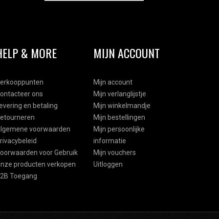
HELP & MORE
MIJN ACCOUNT
erkooppunten
Mijn account
ontacteer ons
Mijn verlanglijstje
evering en betaling
Mijn winkelmandje
etourneren
Mijn bestellingen
lgemene voorwaarden
Mijn persoonlijke
rivacybeleid
informatie
oorwaarden voor Gebruik
Mijn vouchers
nze producten verkopen
Uitloggen
2B Toegang