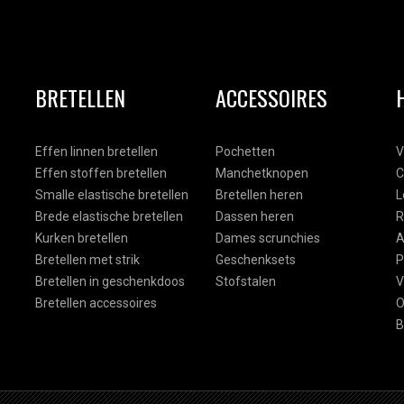
BRETELLEN
ACCESSOIRES
Effen linnen bretellen
Pochetten
V
Effen stoffen bretellen
Manchetknopen
C
Smalle elastische bretellen
Bretellen heren
L
Brede elastische bretellen
Dassen heren
R
Kurken bretellen
Dames scrunchies
A
Bretellen met strik
Geschenksets
P
Bretellen in geschenkdoos
Stofstalen
V
Bretellen accessoires
O
B