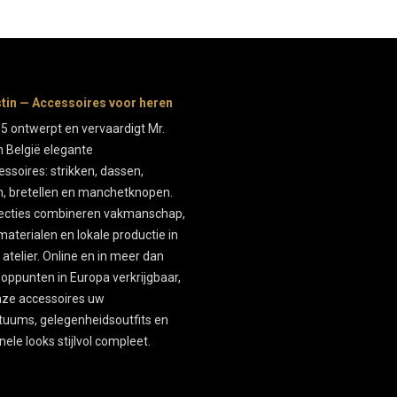
stin — Accessoires voor heren
5 ontwerpt en vervaardigt Mr.
in België elegante
ssoires: strikken, dassen,
, bretellen en manchetknopen.
lecties combineren vakmanschap,
materialen en lokale productie in
 atelier. Online en in meer dan
oppunten in Europa verkrijgbaar,
ze accessoires uw
tuums, gelegenheidsoutfits en
ele looks stijlvol compleet.