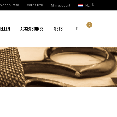
rkooppunten
Online B2B
Mijn account
NL
0
ELLEN
ACCESSOIRES
SETS